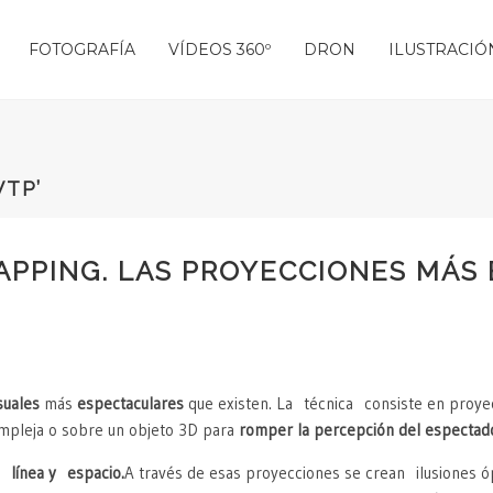
FOTOGRAFÍA
VÍDEOS 360º
DRON
ILUSTRACIÓ
VTP’
MAPPING. LAS PROYECCIONES MÁS
suales
más
espectaculares
que existen. La técnica consiste en proyec
compleja o sobre un objeto 3D para
romper la percepción del espectado
, línea y espacio.
A través de esas proyecciones se crean ilusiones ó