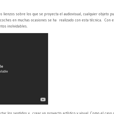
os lienzos sobre los que se proyecta el audiovisual, cualquier objeto
de coches en muchas ocasiones se ha realizado con esta técnica. Con 
tos inolvidables.
tar los sentidos y crear un proyecto artístico y visual. Como el caso