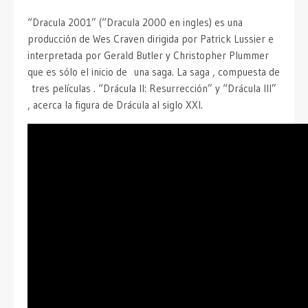
“Dracula 2001” (“Dracula 2000 en ingles) es una
producción de Wes Craven dirigida por Patrick Lussier e
interpretada por Gerald Butler y Christopher Plummer
que es sólo el inicio de una saga. La saga , compuesta de
tres películas . “Drácula II: Resurrección” y “Drácula III”
, acerca la figura de Drácula al siglo XXI.