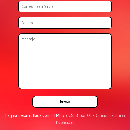
Página desarrollada con HTML5 y CSS3 por
Orix Comunicación &
Publicidad