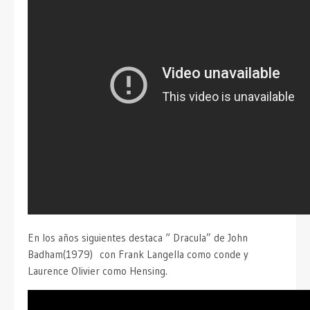
En los años siguientes destaca “ Dracula” de John
Badham(1979) con Frank Langella como conde y
Laurence Olivier como Hensing.