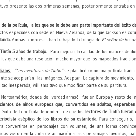
vo presente las dos primeras semanas, posteriormente entraba en co
de la película, a los que se le debe una parte importante del éxito de
ectos especiales con sede en Nueva Zelanda, de la que Jackson es cof
landa.
Ambas empresas han trabajado la trilogía de
El señor de los an
 Tintín 5 años de trabajo
. Para mejorar la calidad de los matices de i
e luz que daba una resolución mucho mayor que los mapeados tradicion
liams
.
“Las aventuras de Tintin”
se planificó como una película tradic
nte se acoplarían las imágenes. Adaptar La captura de movimiento, (q
ltad inesperada, Williams tuvo que modificar parte de su partitura.
 en Norteamérica, donde de verdad arrasó fue en Europa y resto del
 cientos de niños europeos que, convertidos en adultos, esperaban
éxito de la película dependería de que los
lectores de Tintín fueran 
eriodista aséptico de los libros de su estantería.
Para conseguirlo,
ara convertirse en personajes con volumen, de una forma convin
cidos vieron en la cinta de animación a sus personajes favoritos, p