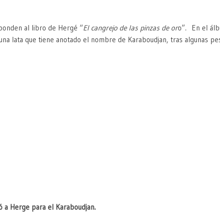
sponden al libro de Hergé “
El cangrejo de las pinzas de or
o”. En el ál
 una lata que tiene anotado el nombre de Karaboudjan, tras algunas pe
ió a Herge para el Karaboudjan.