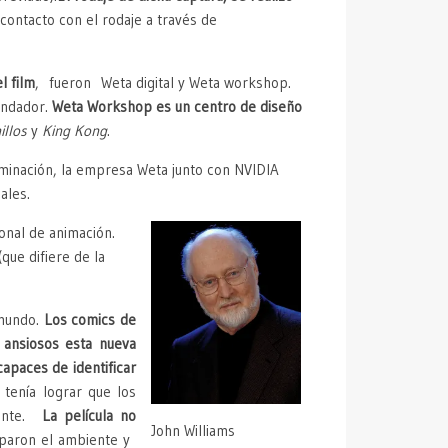
ntacto con el rodaje a través de
l film
, fueron Weta digital y Weta workshop.
undador.
Weta Workshop es un centro de diseño
illos
y
King Kong
.
luminación, la empresa Weta junto con NVIDIA
ales.
ional de animación.
ue difiere de la
 mundo.
Los comics de
 ansiosos esta nueva
capaces de identificar
 tenía lograr que los
cente.
La película no
John Williams
alparon el ambiente y