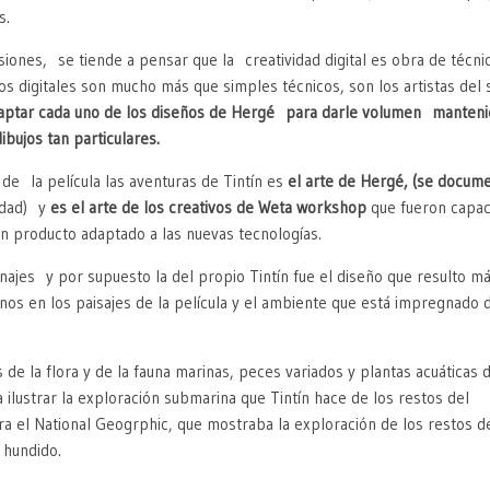
s.
siones, se tiende a pensar que la creatividad digital es obra de téc
os digitales son mucho más que simples técnicos, son los artistas del 
aptar cada uno de los diseños de Hergé para darle volumen mantenien
dibujos tan particulares.
 de la película las aventuras de Tintín es
el arte de Hergé, (se docum
lidad) y
es el arte de los creativos de Weta
workshop
que fueron capac
un producto adaptado a las nuevas tecnologías.
najes y por supuesto la del propio Tintín fue el diseño que resulto m
nos en los paisajes de la película y el ambiente que está impregnado 
 de la flora y de la fauna marinas, peces variados y plantas acuáticas 
a ilustrar la exploración submarina que Tintín hace de los restos del
a el National Geogrphic, que mostraba la exploración de los restos d
o hundido.