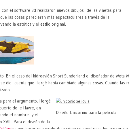
o con el software 3d realizaron nuevos dibujos de las viñetas para
que las cosas parecieran más espectaculares a través de la
ndo la estética y el estilo original.
oluto. En el caso del hidroavión Short Sunderland el diseñador de Weta
 se dio cuenta que Hergé había cambiado algunas cosas. Cuando las red
izado.
ia para el argumento, Hergé
puerto de le Havre, en
Diseño Unicornio para la pelicula
ando el nombre y el
 XVIII. Para el diseño de la
rillant
y unos libros que explicaban cómo se construían los barcos de