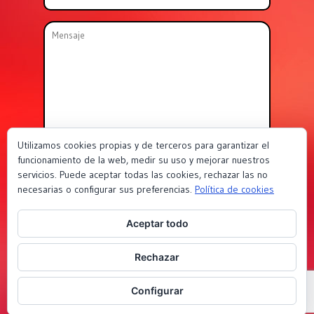
Utilizamos cookies propias y de terceros para garantizar el
funcionamiento de la web, medir su uso y mejorar nuestros
servicios. Puede aceptar todas las cookies, rechazar las no
necesarias o configurar sus preferencias.
Política de cookies
Página desarrollada con HTML5 y CSS3 por
Orix Comunicación &
Aceptar todo
Publicidad
Rechazar
Empresa ubicada en
Centro Empresarial de Aragón
Configurar