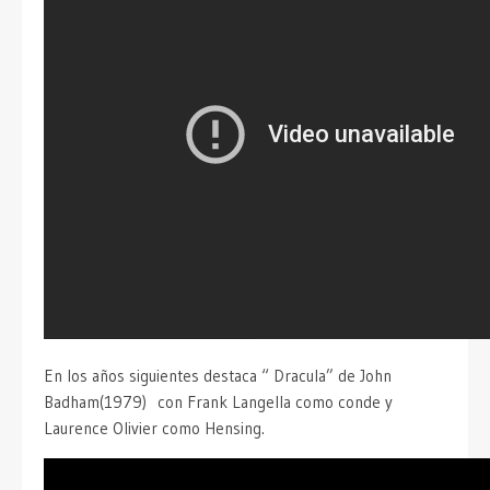
En los años siguientes destaca “ Dracula” de John
Badham(1979) con Frank Langella como conde y
Laurence Olivier como Hensing.