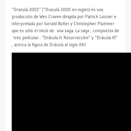
“Dracula 2001” (“Dracula 2000 en ingles) es una
producción de Wes Craven dirigida por Patrick Lussier e
interpretada por Gerald Butler y Christopher Plummer
que es sólo el inicio de una saga. La saga , compuesta de
tres películas . “Drácula II: Resurrección” y “Drácula III”
, acerca la figura de Drácula al siglo XXI.