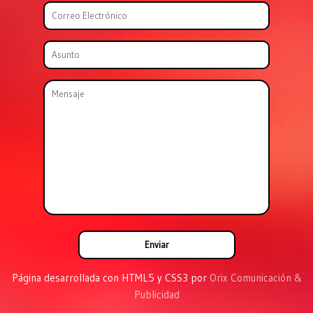
Página desarrollada con HTML5 y CSS3 por
Orix Comunicación &
Publicidad